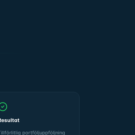
Resultat
illförlitlig portföljuppföljning