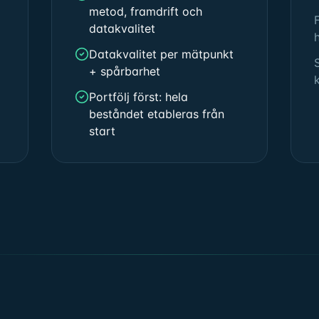
metod, framdrift och
datakvalitet
Datakvalitet per mätpunkt
+ spårbarhet
Portfölj först: hela
beståndet etableras från
start