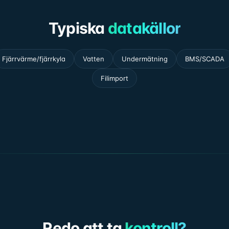
Typiska
datakällor
Fjärrvärme/fjärrkyla
Vatten
Undermätning
BMS/SCADA
Filimport
Redo att ta
kontroll?