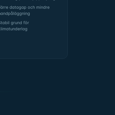
Färre datagap och mindre
handpåläggning
Stabil grund för
klimatunderlag