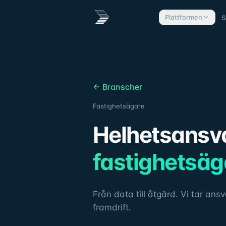
Plattformen
S
← Branscher
Fastighetsägare
Helhetsansva
fastighetsäg
Från data till åtgärd. Vi tar ans
framdrift.