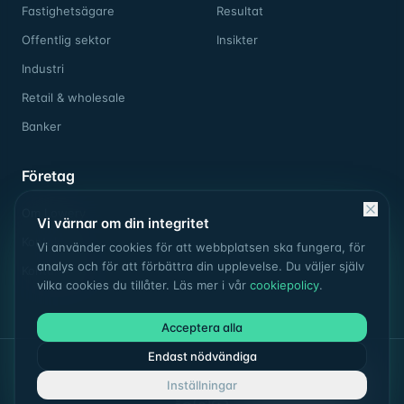
Fastighetsägare
Resultat
Offentlig sektor
Insikter
Industri
Retail & wholesale
Banker
Företag
Om Lowery
Vi värnar om din integritet
Kontakt
Vi använder cookies för att webbplatsen ska fungera, för
analys och för att förbättra din upplevelse. Du väljer själv
Kontakta oss
vilka cookies du tillåter. Läs mer i vår
cookiepolicy
.
Acceptera alla
Endast nödvändiga
©
2026
Lowery. Alla rättigheter förbehållna.
Inställningar
Integritetspolicy
Cookiepolicy
Villkor
Cookie-inställningar