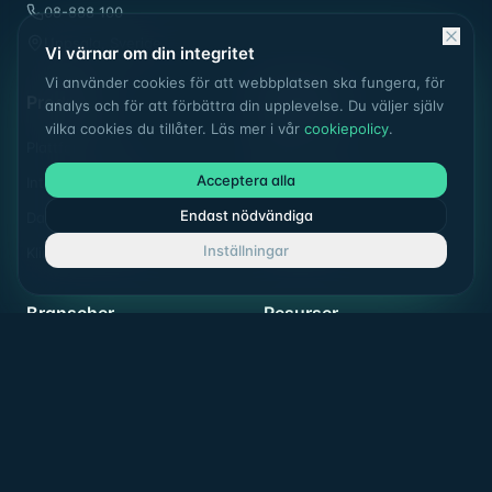
08-888 100
Uppsala, Sverige
Vi värnar om din integritet
Vi använder cookies för att webbplatsen ska fungera, för
Produkt
Tjänster
analys och för att förbättra din upplevelse. Du väljer själv
vilka cookies du tillåter. Läs mer i vår
cookiepolicy
.
Plattformen
Bas
Acceptera alla
Integrationsmotor
Mätarservice
Endast nödvändiga
Datakvalitet
Agera service
Inställningar
Klimatredovisning
Fullservice
Branscher
Resurser
Fastighetsägare
Resultat
Offentlig sektor
Insikter
Industri
Retail & wholesale